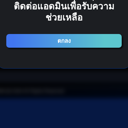
ติดต่อแอดมินเพื่อรับความ
ช่วยเหลือ
บประสบการณ์จากเกมลิขสิทธิ์แท้โดยเฉพาะที่ได้รับการรับรองจากสถาบันที่เชื่อถือได้และได
จากการเล่นเกมที่มีความยุดติธรรม & ปลอ
รอง
ตกลง
8 @ 2026 All Rights Reserved
ล็อต ค่าย PG ที่เชื่อถือได้ของประเ
อต PG ดีๆ ที่ไว้ใจได้ ต้องลอง 
PGFANS888
 เลย ที่นี่เป็นเว็บตรงแท้ ๆ ไม่ผ่านเอเย่นต์ ห
บบเว็บเอเยนต์ หลายคนต่างก็ปวดหัวกันมาแล้วสำหรับระบบแบบนั้น ระบบหลังบ้านเขาก็แน่